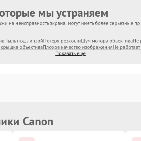
которые мы устраняем
жи на неисправность экрана, могут иметь более серьезные п
ив
Пыль под линзой
Потеря резкости
Шум мотора объектива
Не 
 крышка объектива
Плохое качество изображения
Не работает
Показать еще
ники Canon