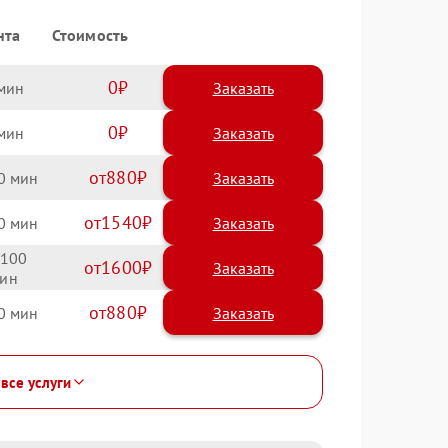
нта
Стоимость
0
Заказать
0
Заказать
880
0
1540
0
100
1600
880
0
 все услуги