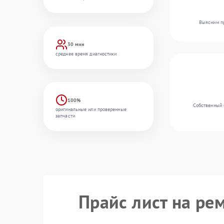
Выясним пр
30 мин
среднее время диагностики
100%
Собственный 
оригинальные или проверенные
запчасти
Прайс лист на ре