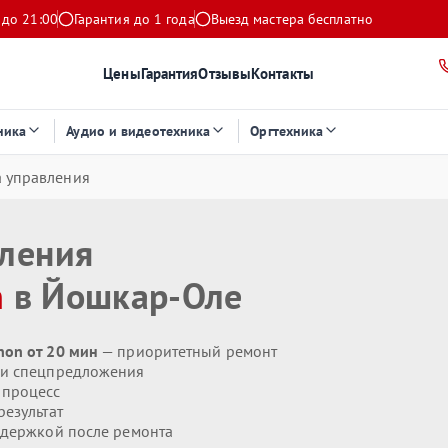
 до 21:00
Гарантия до 1 года
Выезд мастера бесплатно
Цены
Гарантия
Отзывы
Контакты
ника
Аудио и видеотехника
Оргтехника
а управления
вления
n
в Йошкар-Оле
non от 20 мин
— приоритетный ремонт
 и спецпредложения
 процесс
езультат
держкой после ремонта