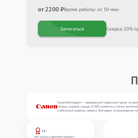
от 2200 ₽
Время работы: от 30 мин
Записаться
Скидка 20% пр
П
CanonRemSupport — проверенный сервисный центр по ремон
помощь оказана свыше 10 000 клиентов, а также выполнен
стабильный уровень сервиса благодаря использованию со
13+
лет опыта в ремонте техники