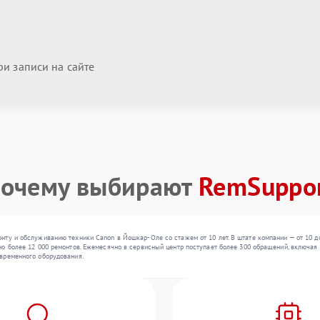
и записи на сайте
очему выбирают
RemSuppo
ту и обслуживанию техники Canon в Йошкар-Оле со стажем от 10 лет. В штате компании — от 10 д
о более 12 000 ремонтов. Ежемесячно в сервисный центр поступает более 300 обращений, включая ,
временного оборудования.