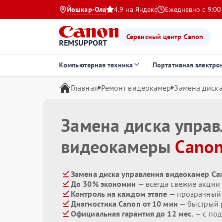
Йошкар-Ола
4.9 на Яндекс
Ежедневно с 9:00
Сервисный центр Canon
REMSUPPORT
Компьютерная техника
Портативная электро
Главная
Ремонт видеокамер
Замена диск
Замена диска упра
видеокамеры
Cano
Замена диска управления видеокамер Ca
До 30% экономии
— всегда свежие акции
Контроль на каждом этапе
— прозрачный
Диагностика Canon от 10 мин
— быстрый р
Официальная гарантия до 12 мес.
— с под