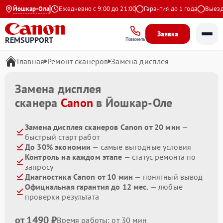
4.9 на Яндекс
Йошкар-Ола
Ежедневно с 9:00 до 21:00
Гарантия до 1 года
Выезд м
Заявка
REMSUPPORT
Позвонить
Главная
Ремонт сканеров
Замена дисплея
Замена дисплея
сканера
Canon
в Йошкар-Оле
Замена дисплея сканеров Canon от 20 мин
—
быстрый старт работ
До 30% экономии
— самые выгодные условия
Контроль на каждом этапе
— статус ремонта по
запросу
Диагностика Canon от 10 мин
— понятный вывод
Официальная гарантия до 12 мес.
— любые
проверки результата
от 1490 ₽
Время работы: от 30 мин