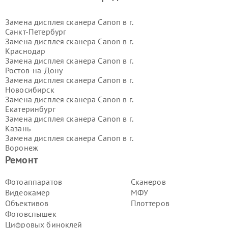
Замена дисплея сканера Canon в г.
Санкт-Петербург
Замена дисплея сканера Canon в г.
Краснодар
Замена дисплея сканера Canon в г.
Ростов-на-Дону
Замена дисплея сканера Canon в г.
Новосибирск
Замена дисплея сканера Canon в г.
Екатеринбург
Замена дисплея сканера Canon в г.
Казань
Замена дисплея сканера Canon в г.
Воронеж
Замена дисплея сканера Canon в г.
Ремонт
Волгоград
Замена дисплея сканера Canon в г.
Фотоаппаратов
Сканеров
Самара
Видеокамер
МФУ
Замена дисплея сканера Canon в г.
Объективов
Плоттеров
Пермь
Фотовспышек
Замена дисплея сканера Canon в г.
Цифровых биноклей
Красноярск