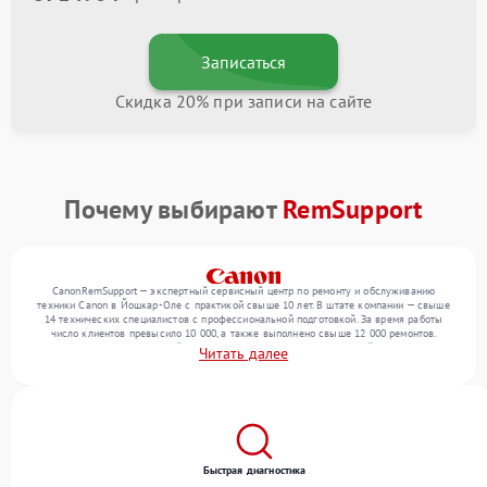
Записаться
Скидка 20% при записи на сайте
Почему выбирают
RemSupport
CanonRemSupport — экспертный сервисный центр по ремонту и обслуживанию
техники Canon в Йошкар-Оле с практикой свыше 10 лет. В штате компании — свыше
14 технических специалистов с профессиональной подготовкой. За время работы
число клиентов превысило 10 000, а также выполнено свыше 12 000 ремонтов.
Ежемесячно в сервисный центр поступает более 300 обращений, включая , ,
Читать далее
оргтехнику. Мы выполняем ремонт различного уровня сложности и гарантируем
высокое качество обслуживания благодаря отлаженным процессам ремонта.
Быстрая диагностика