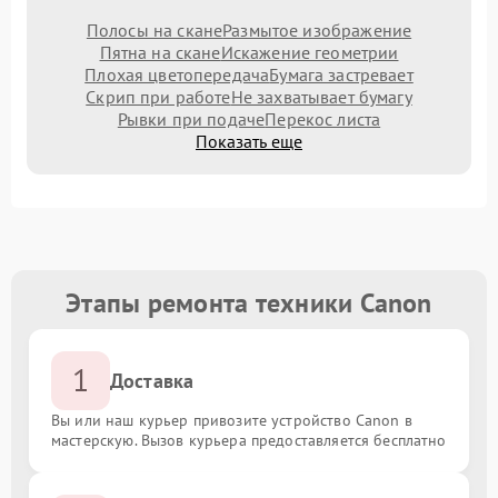
Полосы на скане
Размытое изображение
Пятна на скане
Искажение геометрии
Плохая цветопередача
Бумага застревает
Скрип при работе
Не захватывает бумагу
Рывки при подаче
Перекос листа
Показать еще
Этапы ремонта техники Canon
1
Доставка
Вы или наш курьер привозите устройство Canon в
мастерскую. Вызов курьера предоставляется бесплатно