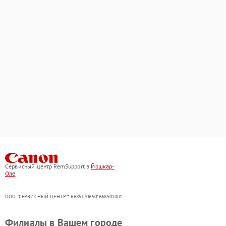
Сервисный центр RemSupport в
Йошкар-
Оле
ООО "СЕРВИСНЫЙ ЦЕНТР"* 6685170650*668501001
Филиалы в Вашем городе