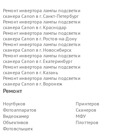
Ремонт инвертора лампы подсветки
сканера Canon в г.
Санкт-Петербург
Ремонт инвертора лампы подсветки
сканера Canon в г.
Краснодар
Ремонт инвертора лампы подсветки
сканера Canon в г.
Ростов-на-Дону
Ремонт инвертора лампы подсветки
сканера Canon в г.
Новосибирск
Ремонт инвертора лампы подсветки
сканера Canon в г.
Екатеринбург
Ремонт инвертора лампы подсветки
сканера Canon в г.
Казань
Ремонт инвертора лампы подсветки
сканера Canon в г.
Воронеж
Ремонт инвертора лампы подсветки
Ремонт
сканера Canon в г.
Волгоград
Ремонт инвертора лампы подсветки
Ноутбуков
Принтеров
сканера Canon в г.
Самара
Фотоаппаратов
Сканеров
Ремонт инвертора лампы подсветки
Видеокамер
МФУ
сканера Canon в г.
Пермь
Объективов
Плоттеров
Ремонт инвертора лампы подсветки
Фотовспышек
сканера Canon в г.
Красноярск