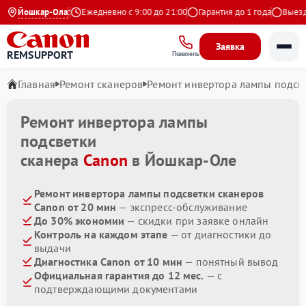
4.9 на Яндекс
Йошкар-Ола
Ежедневно с 9:00 до 21:00
Гарантия до 1 года
Выезд м
Заявка
REMSUPPORT
Позвонить
Главная
Ремонт сканеров
Ремонт инвертора лампы подсв
Ремонт инвертора лампы
подсветки
сканера
Canon
в Йошкар-Оле
Ремонт инвертора лампы подсветки сканеров
Canon от 20 мин
— экспресс-обслуживание
До 30% экономии
— скидки при заявке онлайн
Контроль на каждом этапе
— от диагностики до
выдачи
Диагностика Canon от 10 мин
— понятный вывод
Официальная гарантия до 12 мес.
— с
подтверждающими документами