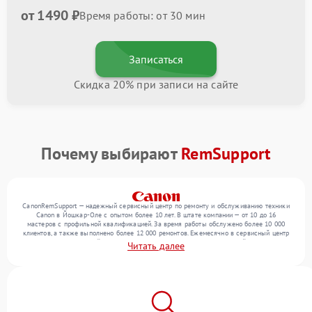
от 1490 ₽
Время работы: от 30 мин
Записаться
Скидка 20% при записи на сайте
Почему выбирают
RemSupport
CanonRemSupport — надежный сервисный центр по ремонту и обслуживанию техники
Canon в Йошкар-Оле с опытом более 10 лет. В штате компании — от 10 до 16
мастеров с профильной квалификацией. За время работы обслужено более 10 000
клиентов, а также выполнено более 12 000 ремонтов. Ежемесячно в сервисный центр
поступает от 300 устройств, включая , , . Мы устраняем поломки любой сложности и
Читать далее
обеспечиваем надежный результат благодаря квалификации мастеров.