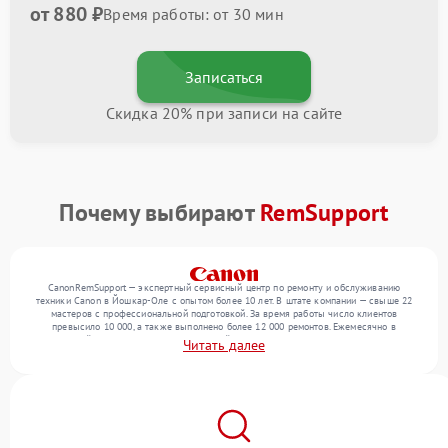
от 880 ₽
Время работы: от 30 мин
Записаться
Скидка 20% при записи на сайте
Почему выбирают
RemSupport
CanonRemSupport — экспертный сервисный центр по ремонту и обслуживанию
техники Canon в Йошкар-Оле с опытом более 10 лет. В штате компании — свыше 22
мастеров с профессиональной подготовкой. За время работы число клиентов
превысило 10 000, а также выполнено более 12 000 ремонтов. Ежемесячно в
сервисный центр поступает от 300 устройств, включая , , . Мы выполняем ремонт
Читать далее
различного уровня сложности и обеспечиваем надежный результат благодаря
использованию современного оборудования.