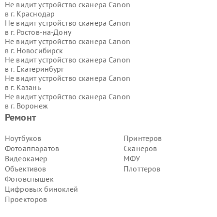
Не видит устройство сканера Canon
в г.
Краснодар
Не видит устройство сканера Canon
в г.
Ростов-на-Дону
Не видит устройство сканера Canon
в г.
Новосибирск
Не видит устройство сканера Canon
в г.
Екатеринбург
Не видит устройство сканера Canon
в г.
Казань
Не видит устройство сканера Canon
в г.
Воронеж
Не видит устройство сканера Canon
Ремонт
в г.
Волгоград
Не видит устройство сканера Canon
Ноутбуков
Принтеров
в г.
Самара
Фотоаппаратов
Сканеров
Не видит устройство сканера Canon
Видеокамер
МФУ
в г.
Пермь
Объективов
Плоттеров
Не видит устройство сканера Canon
Фотовспышек
в г.
Красноярск
Не видит устройство сканера Canon
Цифровых биноклей
в г.
Ижевск
Проекторов
Не видит устройство сканера Canon
в г.
Челябинск