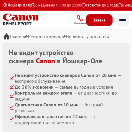
4.9 на Яндекс
Йошкар-Ола
Ежедневно с 9:00 до 21:00
Гарантия до 1 года
Выезд м
Заявка
REMSUPPORT
Позвонить
Главная
Ремонт сканеров
Не видит устройство
Не видит устройство
сканера
Canon
в Йошкар-Оле
Не видит устройство сканеров Canon от 20 мин
—
экспресс-обслуживание
До 30% экономии
— самые выгодные условия
Контроль на каждом этапе
— от диагностики до
выдачи
Диагностика Canon от 10 мин
— быстрый
результат
Официальная гарантия до 12 мес.
— с
поддержкой после ремонта