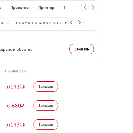
ь
Проектор
Принтер
Сканер
МФУ
Плоттер
ки
Поломка клавиатуры: неработающие клавиши, зали
сервис и обратно
Заказать
СТОИМОСТЬ
1420
680
1430