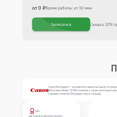
от 0 ₽
Время работы: от 30 мин
Записаться
Скидка 20% пр
П
CanonRemSupport — экспертный сервисный центр по ремон
обслужено более 10 000 клиентов, а также выполнено свы
стандарт качества благодаря опыту команды.
13+
лет опыта в ремонте техники