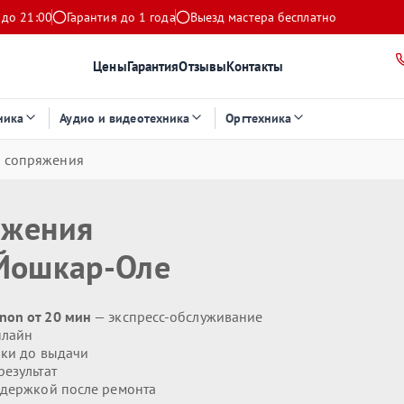
 до 21:00
Гарантия до 1 года
Выезд мастера бесплатно
Цены
Гарантия
Отзывы
Контакты
ника
Аудио и видеотехника
Оргтехника
ы сопряжения
яжения
Йошкар-Оле
non от 20 мин
— экспресс-обслуживание
нлайн
ики до выдачи
езультат
держкой после ремонта