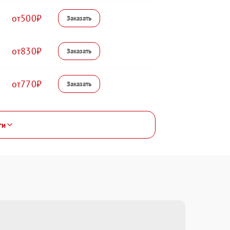
500
830
770
ги