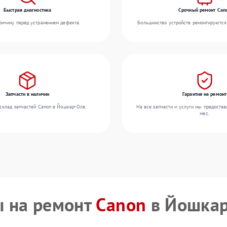
Быстрая диагностика
Срочный ремонт Can
ичину перед устранением дефекта.
Большинство устройств ремонтируются 
Запчасти в наличии
Гарантия на ремонт
склад запчастей Canon в Йошкар-Оле.
На все запчасти и услуги мы предостав
мес.
 на ремонт
Canon
в Йошкар