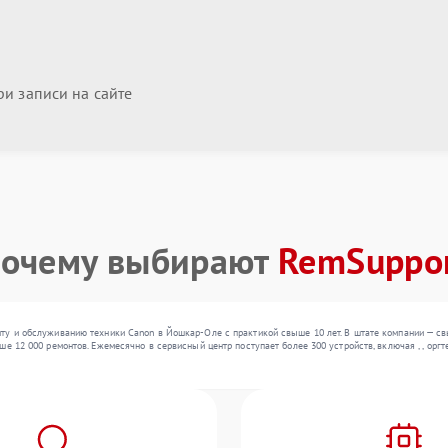
и записи на сайте
очему выбирают
RemSuppo
ту и обслуживанию техники Canon в Йошкар-Оле с практикой свыше 10 лет. В штате компании — с
ше 12 000 ремонтов. Ежемесячно в сервисный центр поступает более 300 устройств, включая , , ор