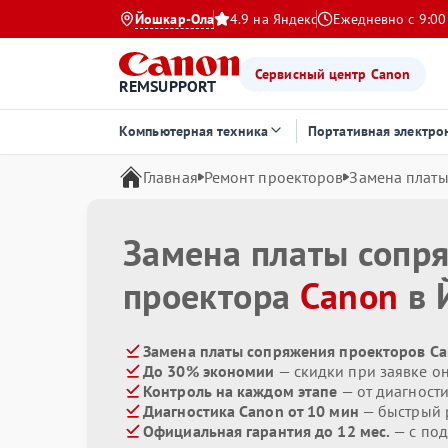
Йошкар-Ола
4.9 на Яндекс
Ежедневно с 9:00
Сервисный центр Canon
REMSUPPORT
Компьютерная техника
Портативная электро
Главная
Ремонт проекторов
Замена плат
Замена платы сопр
проектора
Canon
в 
Замена платы сопряжения проекторов Ca
До 30% экономии
— скидки при заявке о
Контроль на каждом этапе
— от диагност
Диагностика Canon от 10 мин
— быстрый р
Официальная гарантия до 12 мес.
— с под