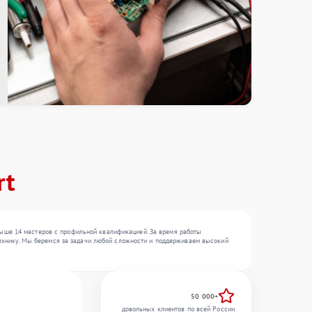
rt
выше 14 мастеров с профильной квалификацией. За время работы
гтехнику. Мы беремся за задачи любой сложности и поддерживаем высокий
50 000+
довольных клиентов по всей России