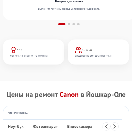
Быстрая диагностика
Выясним причину перед устранением дефекта.
13+
30 мин
лет опыта в ремонте техники
среднее время диагностики
Цены на ремонт
Canon
в Йошкар-Оле
Что сломалось?
Ноутбук
Фотоаппарат
Видеокамера
Объектив
Ф