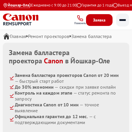
.9 на Яндекс
Йошкар-Ола
Ежедневно с 9:00 до 21:00
Гарантия до 1 года
Выезд маст
Заявка
REMSUPPORT
Позвонить
Главная
Ремонт проекторов
Замена балластера
Замена балластера
проектора
Canon
в Йошкар-Оле
Замена балластера проекторов Canon от 20 мин
— быстрый старт работ
До 30% экономии
— скидки при заявке онлайн
Контроль на каждом этапе
— статус ремонта по
запросу
Диагностика Canon от 10 мин
— точное
выявление
Официальная гарантия до 12 мес.
— с
подтверждающими документами