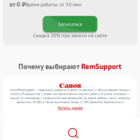
от 0 ₽
Время работы: от 30 мин
Записаться
Скидка 20% при записи на сайте
Почему выбирают
RemSupport
CanonRemSupport — надежный сервисный центр по ремонту и обслуживанию техники
Canon в Йошкар-Оле с более чем десятилетним опытом работы. В штате компании —
свыше 22 инженеров с профильной квалификацией. За время работы число клиентов
превысило 10 000, а также выполнено более 12 000 ремонтов. Ежемесячно в
сервисный центр поступает более 300 обращений, включая , , оргтехнику. Мы беремся
Читать далее
за задачи любой сложности и гарантируем высокое качество обслуживания
благодаря опыту команды.