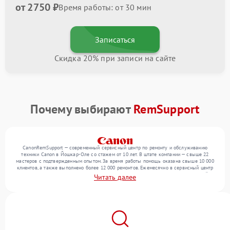
от 2750 ₽
Время работы: от 30 мин
Записаться
Скидка 20% при записи на сайте
Почему выбирают
RemSupport
CanonRemSupport — современный сервисный центр по ремонту и обслуживанию
техники Canon в Йошкар-Оле со стажем от 10 лет. В штате компании — свыше 22
мастеров с подтвержденным опытом. За время работы помощь оказана свыше 10 000
клиентов, а также выполнено более 12 000 ремонтов. Ежемесячно в сервисный центр
поступает свыше 300 единиц техники, включая , , . Мы устраняем поломки любой
Читать далее
сложности и гарантируем высокое качество обслуживания благодаря использованию
современного оборудования.