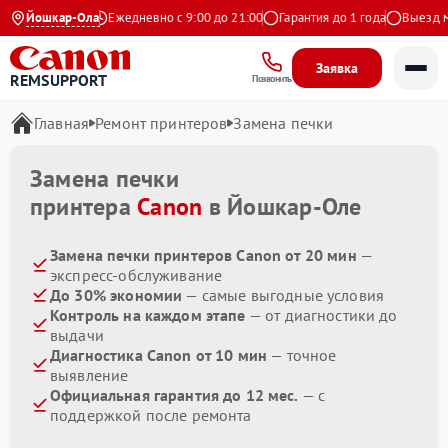
4.9 на Яндекс
Йошкар-Ола
Ежедневно с 9:00 до 21:00
Гарантия до 1 года
Выезд мас
Заявка
REMSUPPORT
Позвонить
Главная
Ремонт принтеров
Замена печки
Замена печки
принтера
Canon
в Йошкар-Оле
Замена печки принтеров Canon от 20 мин
—
экспресс-обслуживание
До 30% экономии
— самые выгодные условия
Контроль на каждом этапе
— от диагностики до
выдачи
Диагностика Canon от 10 мин
— точное
выявление
Официальная гарантия до 12 мес.
— с
поддержкой после ремонта