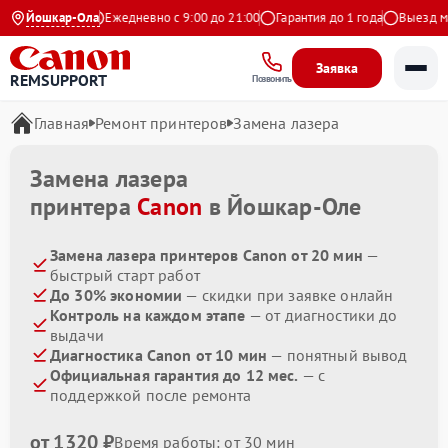
4.9 на Яндекс
Йошкар-Ола
Ежедневно с 9:00 до 21:00
Гарантия до 1 года
Выезд маст
Заявка
REMSUPPORT
Позвонить
Главная
Ремонт принтеров
Замена лазера
Замена лазера
принтера
Canon
в Йошкар-Оле
Замена лазера принтеров Canon от 20 мин
—
быстрый старт работ
До 30% экономии
— скидки при заявке онлайн
Контроль на каждом этапе
— от диагностики до
выдачи
Диагностика Canon от 10 мин
— понятный вывод
Официальная гарантия до 12 мес.
— с
поддержкой после ремонта
от 1320 ₽
Время работы: от 30 мин