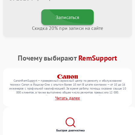
Записаться
Скидка 20% при записи на сайте
Почему выбирают
RemSupport
CanonRemSupport — проверенный сервисный центр по ремонту и обслуживанию
техники Canon в Йошкар-Оле с опытом более 10 лет. В штате компании — от 10 до 16
инженеров с профильной квалификацией. За время работы помощь оказана свыше 10
000 клиентов, а также выполнено общее число ремонтов превысило 12 000.
Ежемесячно в сервисный центр поступает более 300 обращений, включая , , . Мы
Читать далее
беремся за задачи любой сложности и обеспечиваем надежный результат благодаря
использованию современного оборудования.
Быстрая диагностика