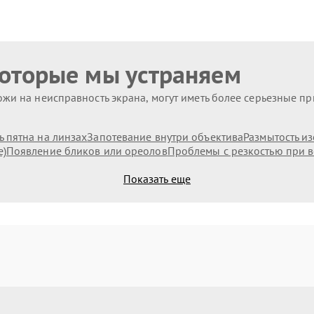
которые мы устраняем
жи на неисправность экрана, могут иметь более серьезные п
 пятна на линзах
Запотевание внутри объектива
Размытость и
е)
Появление бликов или ореолов
Проблемы с резкостью при в
Показать еще