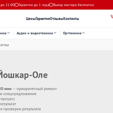
 до 21:00
Гарантия до 1 года
Выезд мастера бесплатно
Цены
Гарантия
Отзывы
Контакты
ника
Аудио и видеотехника
Оргтехника
рагмы
Йошкар-Оле
20 мин
— приоритетный ремонт
 и спецпредложения
 процесс
езультат
 проверки результата