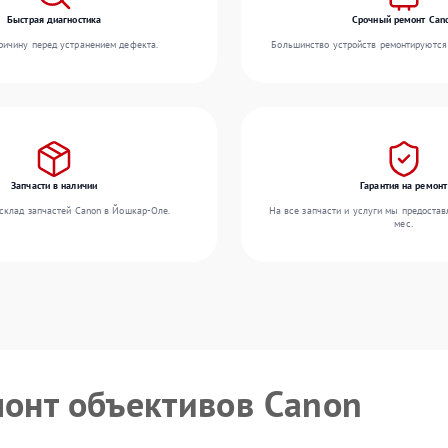
Быстрая диагностика
Срочный ремонт Can
ичину перед устранением дефекта.
Большинство устройств ремонтируются 
Запчасти в наличии
Гарантия на ремонт
склад запчастей Canon в Йошкар-Оле.
На все запчасти и услуги мы предостав
мес.
монт объективов Canon