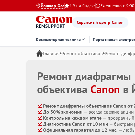
Йошкар-Ола
4.9 на Яндекс
Ежедневно с 9:00
Сервисный центр Canon
REMSUPPORT
Компьютерная техника
Портативная электро
Главная
Ремонт объективов
Ремонт диаф
Ремонт диафрагмы
объектива
Canon
в 
Ремонт диафрагмы объективов Canon от 
До 30% экономии
— всегда свежие акции
Контроль на каждом этапе
— прозрачный
Диагностика Canon от 10 мин
— быстрый р
Официальная гарантия до 12 мес.
— любые