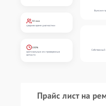
Выясним пр
30 мин
среднее время диагностики
100%
Собственный 
оригинальные или проверенные
запчасти
Прайс лист на ре