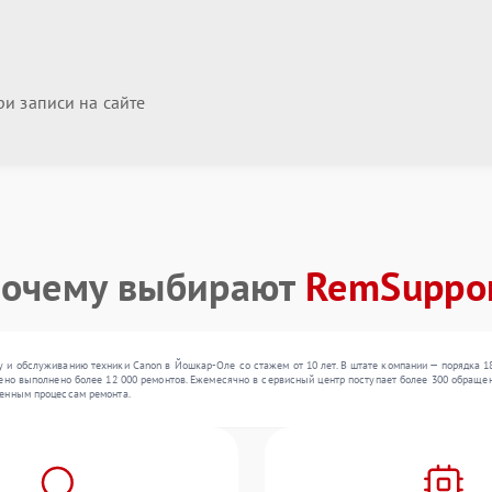
и записи на сайте
очему выбирают
RemSuppo
 и обслуживанию техники Canon в Йошкар-Оле со стажем от 10 лет. В штате компании — порядка 1
ено выполнено более 12 000 ремонтов. Ежемесячно в сервисный центр поступает более 300 обращени
женным процессам ремонта.