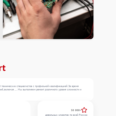
rt
8 технических специалистов с профильной квалификацией. За время
й, включая , , . Мы выполняем ремонт различного уровня сложности и
50 000+
довольных клиентов по всей России