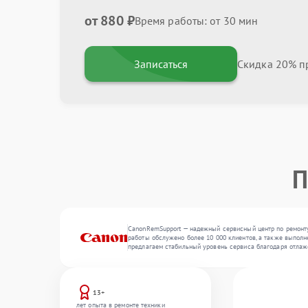
от 880 ₽
Время работы: от 30 мин
Записаться
Скидка 20% пр
П
CanonRemSupport — надежный сервисный центр по ремонту
работы обслужено более 10 000 клиентов, а также выполн
предлагаем стабильный уровень сервиса благодаря отла
13+
лет опыта в ремонте техники