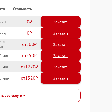
нта
Стоимость
0
Заказать
0
Заказать
120
500
550
0
1270
0
1320
0
ть все услуги