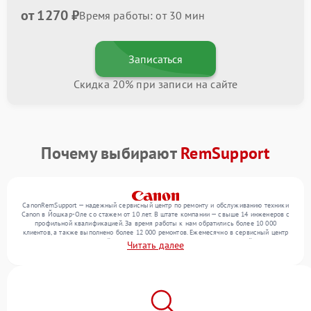
от 1270 ₽
Время работы: от 30 мин
Записаться
Скидка 20% при записи на сайте
Почему выбирают
RemSupport
CanonRemSupport — надежный сервисный центр по ремонту и обслуживанию техники
Canon в Йошкар-Оле со стажем от 10 лет. В штате компании — свыше 14 инженеров с
профильной квалификацией. За время работы к нам обратились более 10 000
клиентов, а также выполнено более 12 000 ремонтов. Ежемесячно в сервисный центр
поступает более 300 устройств, включая , , . Мы беремся за задачи любой сложности
Читать далее
и поддерживаем высокий стандарт качества благодаря квалификации мастеров.