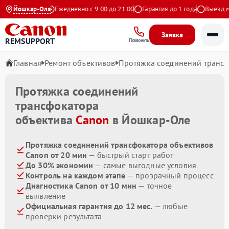
4.9 на Яндекс
Йошкар-Ола
Ежедневно с 9:00 до 21:00
Гарантия до 1 года
Выезд мас
Заявка
REMSUPPORT
Позвонить
Главная
Ремонт объективов
Протяжка соединений транс
Протяжка соединений
трансфокатора
объектива
Canon
в Йошкар-Оле
Протяжка соединений трансфокатора объективов
Canon от 20 мин
— быстрый старт работ
До 30% экономии
— самые выгодные условия
Контроль на каждом этапе
— прозрачный процесс
Диагностика Canon от 10 мин
— точное
выявление
Официальная гарантия до 12 мес.
— любые
проверки результата