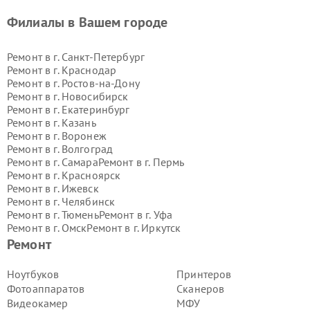
Филиалы в Вашем городе
Ремонт в г.
Санкт-Петербург
Ремонт в г.
Краснодар
Ремонт в г.
Ростов-на-Дону
Ремонт в г.
Новосибирск
Ремонт в г.
Екатеринбург
Ремонт в г.
Казань
Ремонт в г.
Воронеж
Ремонт в г.
Волгоград
Ремонт в г.
Самара
Ремонт в г.
Пермь
Ремонт в г.
Красноярск
Ремонт в г.
Ижевск
Ремонт в г.
Челябинск
Ремонт в г.
Тюмень
Ремонт в г.
Уфа
Ремонт в г.
Омск
Ремонт в г.
Иркутск
Ремонт в г.
Ярославль
Ремонт
Ремонт в г.
Саратов
Ремонт в г.
Барнаул
Ноутбуков
Принтеров
Ремонт в г.
Тольятти
Фотоаппаратов
Сканеров
Ремонт в г.
Хабаровск
Видеокамер
МФУ
Ремонт в г.
Томск