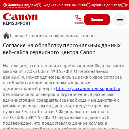
Йошкар-Ола
4.9 на Яндекс
Ежедневно с 9:00 до 21:00
Гарантия до 1 года
Вые
Заявка
REMSUPPORT
Позвонить
Главная
Политика конфиденциальности
Согласие на обработку персональных данных
веб-сайта сервисного центра Canon
Настоящим, в соответствии с требованиями Федерального
закона от 27.07.2006 г. № 152-ФЗ "О персональных
данных", я, нижеподписавшийся, выражаю свое согласие
на обработку моих персональных данных
администрацией ресурса
https://yla.canon-remsupport.ru
без каких-либо оговорок и ограничений. Я разрешаю
администрации совершать все необходимые действия с
моими персональными данными, предусмотренные
пунктом 3 части 1 статьи 3 Федерального закона от
27.07.2006 г. № 152-ФЗ "О персональных данных". Я
подтверждаю, что предоставляю данное согласие
добровольно, свободно, по собственной воле и в своих