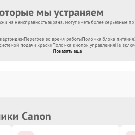
которые мы устраняем
жи на неисправность экрана, могут иметь более серьезные п
 картриджи
Перегрев во время работы
Поломка блока питания
системой подачи краски
Поломка кнопок управления
Не включ
Показать еще
ники Canon