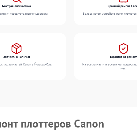
Быстрая диагностика
Срочный ремонт Can
ичину перед устранением дефекта.
Большинство устройств ремонтируются 
Запчасти в наличии
Гарантия на ремонт
склад запчастей Canon в Йошкар-Оле.
На все запчасти и услуги мы предостав
мес.
монт плоттеров Canon