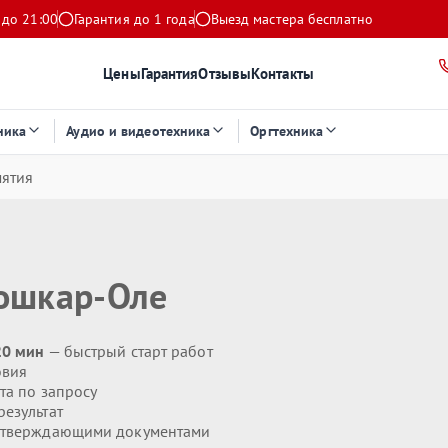
 до 21:00
Гарантия до 1 года
Выезд мастера бесплатно
Цены
Гарантия
Отзывы
Контакты
ника
Аудио и видеотехника
Оргтехника
мятия
ошкар-Оле
20 мин
— быстрый старт работ
овия
та по запросу
езультат
дтверждающими документами