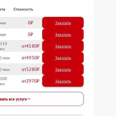
нта
Стоимость
0
Заказать
0
Заказать
110
4180
4950
0
5280
0
100
2970
зать все услуги