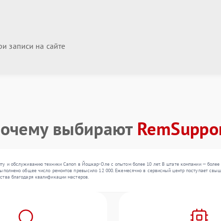
и записи на сайте
очему выбирают
RemSuppo
ту и обслуживанию техники Canon в Йошкар-Оле с опытом более 10 лет. В штате компании — более
ыполнено общее число ремонтов превысило 12 000. Ежемесячно в сервисный центр поступает свыше 
ства благодаря квалификации мастеров.