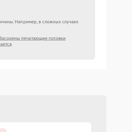
ричины. Например, в сложных случаях
Засорены печатающие головки
ается