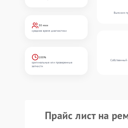
Выясним пр
30 мин
среднее время диагностики
100%
Собственный 
оригинальные или проверенные
запчасти
Прайс лист на ре