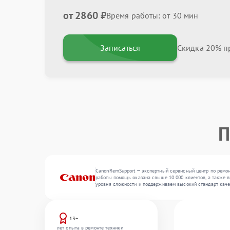
от 2860 ₽
Время работы: от 30 мин
Записаться
Скидка 20% пр
П
CanonRemSupport — экспертный сервисный центр по ремон
работы помощь оказана свыше 10 000 клиентов, а также в
уровня сложности и поддерживаем высокий стандарт каче
13+
лет опыта в ремонте техники