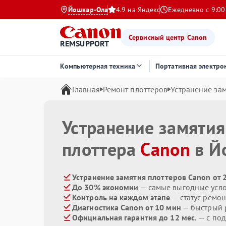
Йошкар-Ола
4.9 на Яндекс
Ежедневно с 9:00
Сервисный центр Canon
REMSUPPORT
Компьютерная техника
Портативная электро
Главная
Ремонт плоттеров
Устранение за
Устранение замятия
плоттера
Canon
в Й
Устранение замятия плоттеров Canon от 
До 30% экономии
— самые выгодные усл
Контроль на каждом этапе
— статус ремон
Диагностика Canon от 10 мин
— быстрый р
Официальная гарантия до 12 мес.
— с по