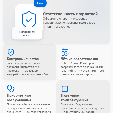
1 год
Ответственность с гарантией
Оформляем гарантию сервиса —
условия зафиксированы в договоре
и понятны заранее.
Гарантия от
сервиса
Контроль качества
Чёткие обязательства
Замена передней панели
Работа Canon RemSupport
проходит многоэтапную
сопровождается прописанными
проверку — исключаем
гарантийными условиями — без
недоработки и повторные сбои.
размытых формулировок.
Приоритетное
Надёжные
обслуживание
комплектующие
При гарантийном случае замена
В рамках обслуживания
передней панели выполняется
применяем проверенные детали
вне очереди — быстро устраняем
— для стабильной работы