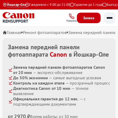
4.9 на Яндекс
Йошкар-Ола
Ежедневно с 9:00 до 21:00
Гарантия до 1 года
Выезд мас
Заявка
REMSUPPORT
Позвонить
Главная
Ремонт фотоаппаратов
Замена передней панели
Замена передней панели
фотоаппарата
Canon
в Йошкар-Оле
Замена передней панели фотоаппаратов Canon
от 20 мин
— экспресс-обслуживание
До 30% экономии
— самые выгодные условия
Контроль на каждом этапе
— прозрачный процесс
Диагностика Canon от 10 мин
— точное
выявление
Официальная гарантия до 12 мес.
— с
подтверждающими документами
от 2970 ₽
Время работы: от 30 мин