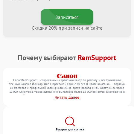
Записаться
Скидка 20% при записи на сайте
Почему выбирают
RemSupport
CanonRemSupport — современный сервисный центр по ремонту и обслуживанию
техники Canon в Йошкар-Оле с практикой свыше 10 лет. В штате компании — порядка
18 мастеров с профильной квалификацией. За время работы к нам обратились более
10 000 клиентов, а также выполнено выполнено более 12 000 ремонтов. Ежемесячно в
сервисный центр поступает более 300 устройств, включая , , . Мы выполняем ремонт
Читать далее
различного уровня сложности и обеспечиваем надежный результат благодаря
отлаженным процессам ремонта.
Быстрая диагностика