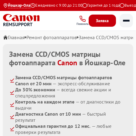
4.9 на Яндекс
Йошкар-Ола
Ежедневно с 9:00 до 21:00
Гарантия до 1 года
Выезд ма
Заявка
REMSUPPORT
Позвонить
Главная
Ремонт фотоаппаратов
Замена CCD/CMOS матри
Замена CCD/CMOS матрицы
фотоаппарата
Canon
в Йошкар-Оле
Замена CCD/CMOS матрицы фотоаппаратов
Canon от 20 мин
— экспресс-обслуживание
До 30% экономии
— всегда свежие акции и
спецпредложения
Контроль на каждом этапе
— от диагностики до
выдачи
Диагностика Canon от 10 мин
— быстрый
результат
Официальная гарантия до 12 мес.
— любые
проверки результата