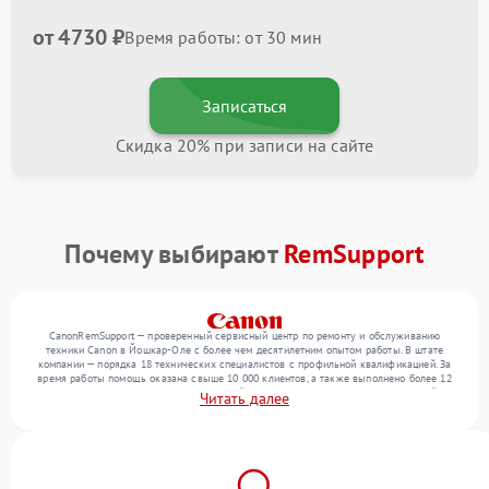
от 4730 ₽
Время работы: от 30 мин
Записаться
Скидка 20% при записи на сайте
Почему выбирают
RemSupport
CanonRemSupport — проверенный сервисный центр по ремонту и обслуживанию
техники Canon в Йошкар-Оле с более чем десятилетним опытом работы. В штате
компании — порядка 18 технических специалистов с профильной квалификацией. За
время работы помощь оказана свыше 10 000 клиентов, а также выполнено более 12
000 ремонтов. Ежемесячно в сервисный центр поступает более 300 обращений,
Читать далее
включая , , . Мы работаем с широким спектром неисправностей и гарантируем
высокое качество обслуживания благодаря квалификации мастеров.