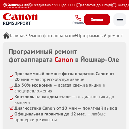
4.9 на Яндекс
Йошкар-Ола
Ежедневно с 9:00 до 21:00
Гарантия до 1 года
Выезд мас
Заявка
REMSUPPORT
Позвонить
Главная
Ремонт фотоаппаратов
Программный ремонт
Программный ремонт
фотоаппарата
Canon
в Йошкар-Оле
Программный ремонт фотоаппаратов Canon от
20 мин
— экспресс-обслуживание
До 30% экономии
— всегда свежие акции и
спецпредложения
Контроль на каждом этапе
— от диагностики до
выдачи
Диагностика Canon от 10 мин
— понятный вывод
Официальная гарантия до 12 мес.
— любые
проверки результата