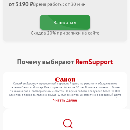
от 3190 ₽
Время работы: от 30 мин
Записаться
Скидка 20% при записи на сайте
Почему выбирают
RemSupport
CanonRemSupport — проверенный сервисный центр по ремонту и обслуживанию
техники Canon в Йошкар-Оле с практикой свыше 10 лет. В штате компании — более
19 инженеров с подтвержденным опытом. За время работы обслужено более 10 000
клиентов, а также выполнено свыше 12 000 ремонтов. Ежемесячно в сервисный центр
поступает свыше 300 единиц техники, включая , , . Мы беремся за задачи любой
Читать далее
сложности и гарантируем высокое качество обслуживания благодаря использованию
современного оборудования.