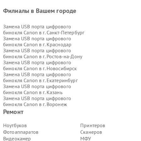
Филиалы в Вашем городе
Замена USB порта цифрового
бинокля Canon в г.
Санкт-Петербург
Замена USB порта цифрового
бинокля Canon в г.
Краснодар
Замена USB порта цифрового
бинокля Canon в г.
Ростов-на-Дону
Замена USB порта цифрового
бинокля Canon в г.
Новосибирск
Замена USB порта цифрового
бинокля Canon в г.
Екатеринбург
Замена USB порта цифрового
бинокля Canon в г.
Казань
Замена USB порта цифрового
бинокля Canon в г.
Воронеж
Замена USB порта цифрового
Ремонт
бинокля Canon в г.
Волгоград
Замена USB порта цифрового
Ноутбуков
Принтеров
бинокля Canon в г.
Самара
Фотоаппаратов
Сканеров
Замена USB порта цифрового
Видеокамер
МФУ
бинокля Canon в г.
Пермь