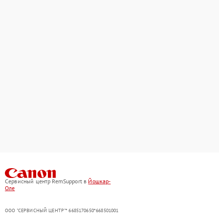
Сервисный центр RemSupport в
Йошкар-
Оле
ООО "СЕРВИСНЫЙ ЦЕНТР"* 6685170650*668501001