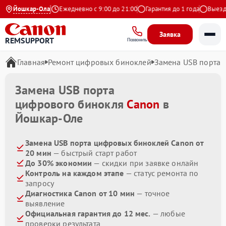
4.9 на Яндекс
Йошкар-Ола
Ежедневно с 9:00 до 21:00
Гарантия до 1 года
Выезд м
Заявка
REMSUPPORT
Позвонить
Главная
Ремонт цифровых биноклей
Замена USB порта
Замена USB порта
цифрового бинокля
Canon
в
Йошкар-Оле
Замена USB порта цифровых биноклей Canon от
20 мин
— быстрый старт работ
До 30% экономии
— скидки при заявке онлайн
Контроль на каждом этапе
— статус ремонта по
запросу
Диагностика Canon от 10 мин
— точное
выявление
Официальная гарантия до 12 мес.
— любые
проверки результата