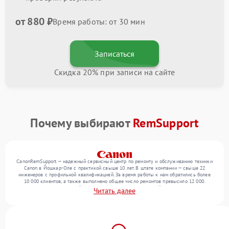
от 880 ₽
Время работы: от 30 мин
Записаться
Скидка 20% при записи на сайте
Почему выбирают
RemSupport
CanonRemSupport — надежный сервисный центр по ремонту и обслуживанию техники
Canon в Йошкар-Оле с практикой свыше 10 лет. В штате компании — свыше 22
инженеров с профильной квалификацией. За время работы к нам обратились более
10 000 клиентов, а также выполнено общее число ремонтов превысило 12 000.
Ежемесячно в сервисный центр поступает более 300 устройств, включая , , . Мы
Читать далее
устраняем поломки любой сложности и предлагаем стабильный уровень сервиса
благодаря квалификации мастеров.