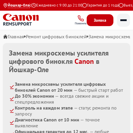
4.9 на Яндекс
Йошкар-Ола
Ежедневно с 9:00 до 21:00
Гарантия до 1 года
Выезд м
Заявка
REMSUPPORT
Позвонить
Главная
Ремонт цифровых биноклей
Замена микросхемы 
Замена микросхемы усилителя
цифрового бинокля
Canon
в
Йошкар-Оле
Замена микросхемы усилителя цифровых
биноклей Canon от 20 мин
— быстрый старт работ
До 30% экономии
— всегда свежие акции и
спецпредложения
Контроль на каждом этапе
— статус ремонта по
запросу
Диагностика Canon от 10 мин
— точное
выявление
Официальная гарантия до 12 мес.
— любые