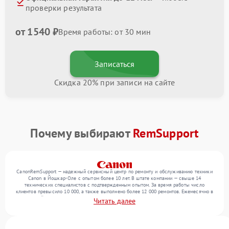
проверки результата
от 1540 ₽
Время работы: от 30 мин
Записаться
Скидка 20% при записи на сайте
Почему выбирают
RemSupport
CanonRemSupport — надежный сервисный центр по ремонту и обслуживанию техники
Canon в Йошкар-Оле с опытом более 10 лет. В штате компании — свыше 14
технических специалистов с подтвержденным опытом. За время работы число
клиентов превысило 10 000, а также выполнено более 12 000 ремонтов. Ежемесячно в
сервисный центр поступает свыше 300 единиц техники, включая , , . Мы беремся за
Читать далее
задачи любой сложности и поддерживаем высокий стандарт качества благодаря
использованию современного оборудования.