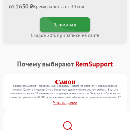
от 1650 ₽
Время работы: от 30 мин
Записаться
Скидка 20% при записи на сайте
Почему выбирают
RemSupport
CanonRemSupport — проверенный сервисный центр по ремонту и обслуживанию
техники Canon в Йошкар-Оле с более чем десятилетним опытом работы. В штате
компании — свыше 22 инженеров с подтвержденным опытом. За время работы число
клиентов превысило 10 000, а также выполнено общее число ремонтов превысило 12
000. Ежемесячно в сервисный центр поступает более 300 устройств, включая , , . Мы
Читать далее
выполняем ремонт различного уровня сложности и обеспечиваем надежный
результат благодаря квалификации мастеров.