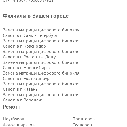
ОГРНИП 307770000337822
Филиалы в Вашем городе
Замена матрицы цифрового бинокля
Canon в г.
Санкт-Петербург
Замена матрицы цифрового бинокля
Canon в г.
Краснодар
Замена матрицы цифрового бинокля
Canon в г.
Ростов-на-Дону
Замена матрицы цифрового бинокля
Canon в г.
Новосибирск
Замена матрицы цифрового бинокля
Canon в г.
Екатеринбург
Замена матрицы цифрового бинокля
Canon в г.
Казань
Замена матрицы цифрового бинокля
Canon в г.
Воронеж
Замена матрицы цифрового бинокля
Ремонт
Canon в г.
Волгоград
Замена матрицы цифрового бинокля
Ноутбуков
Принтеров
Canon в г.
Самара
Фотоаппаратов
Сканеров
Замена матрицы цифрового бинокля