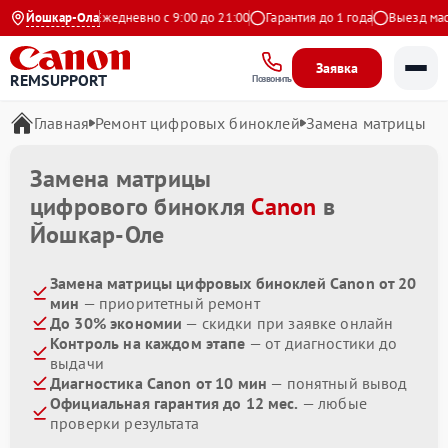
9 на Яндекс
Йошкар-Ола
Ежедневно с 9:00 до 21:00
Гарантия до 1 года
Выезд масте
Заявка
REMSUPPORT
Позвонить
Главная
Ремонт цифровых биноклей
Замена матрицы
Замена матрицы
цифрового бинокля
Canon
в
Йошкар-Оле
Замена матрицы цифровых биноклей Canon от 20
мин
— приоритетный ремонт
До 30% экономии
— скидки при заявке онлайн
Контроль на каждом этапе
— от диагностики до
выдачи
Диагностика Canon от 10 мин
— понятный вывод
Официальная гарантия до 12 мес.
— любые
проверки результата