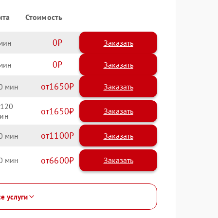
нта
Стоимость
0
Заказать
0
Заказать
1650
0
120
1650
1100
0
6600
0
се услуги