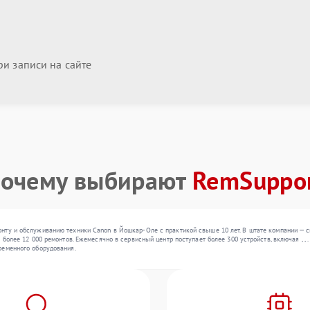
и записи на сайте
очему выбирают
RemSuppo
нту и обслуживанию техники Canon в Йошкар-Оле с практикой свыше 10 лет. В штате компании — с
 более 12 000 ремонтов. Ежемесячно в сервисный центр поступает более 300 устройств, включая , 
ременного оборудования.