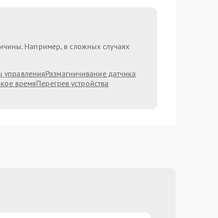
ричины. Например, в сложных случаях
ы управления
Размагничивание датчика
ркое время
Перегрев устройства