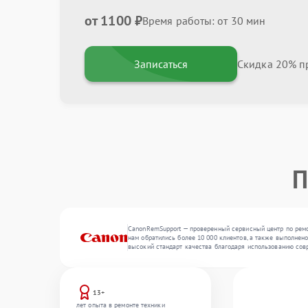
от 1100 ₽
Время работы: от 30 мин
Записаться
Скидка 20% пр
П
CanonRemSupport — проверенный сервисный центр по ремо
нам обратились более 10 000 клиентов, а также выполнено
высокий стандарт качества благодаря использованию сов
13+
лет опыта в ремонте техники