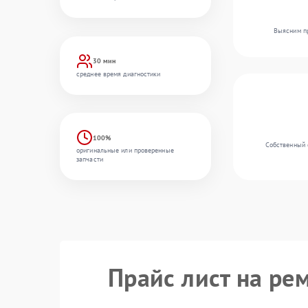
Выясним пр
30 мин
среднее время диагностики
100%
Собственный 
оригинальные или проверенные
запчасти
Прайс лист на ре