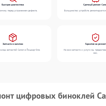
Быстрая диагностика
Срочный ремонт Can
ичину перед устранением дефекта.
Большинство устройств ремонтируются 
Запчасти в наличии
Гарантия на ремонт
склад запчастей Canon в Йошкар-Оле.
На все запчасти и услуги мы предостав
мес.
монт цифровых биноклей C