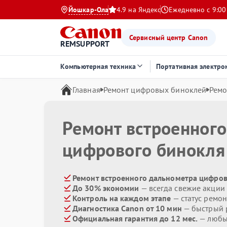
Йошкар-Ола
4.9 на Яндекс
Ежедневно с 9:00
Сервисный центр Canon
REMSUPPORT
Компьютерная техника
Портативная электро
Главная
Ремонт цифровых биноклей
Ремо
Ремонт встроенног
цифрового бинокл
Ремонт встроенного дальнометра цифров
До 30% экономии
— всегда свежие акции
Контроль на каждом этапе
— статус ремон
Диагностика Canon от 10 мин
— быстрый р
Официальная гарантия до 12 мес.
— любые