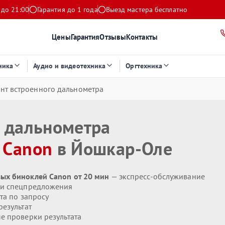
 до 21:00
Гарантия до 1 года
Выезд мастера бесплатно
Цены
Гарантия
Отзывы
Контакты
ника
Аудио и видеотехника
Оргтехника
нт встроенного дальнометра
о дальнометра
я
Canon
в Йошкар-Оле
ых биноклей Canon от 20 мин
— экспресс-обслуживание
 и спецпредложения
та по запросу
езультат
 проверки результата