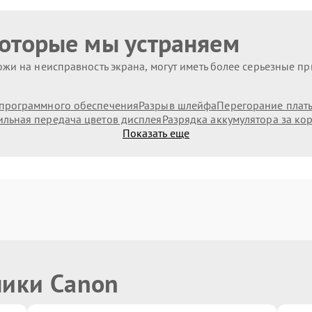
которые мы устраняем
жи на неисправность экрана, могут иметь более серьезные п
программного обеспечения
Разрыв шлейфа
Перегорание плат
льная передача цветов дисплея
Разрядка аккумулятора за ко
Показать еще
ники Canon