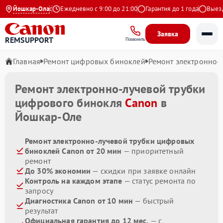
4.9 на Яндекс
Йошкар-Ола
Ежедневно с 9:00 до 21:00
Гарантия до 1 года
Выезд м
Заявка
REMSUPPORT
Позвонить
Главная
Ремонт цифровых биноклей
Ремонт электронно-
Ремонт электронно-лучевой трубки
цифрового бинокля
Canon
в
Йошкар-Оле
Ремонт электронно-лучевой трубки цифровых
биноклей Canon от 20 мин
— приоритетный
ремонт
До 30% экономии
— скидки при заявке онлайн
Контроль на каждом этапе
— статус ремонта по
запросу
Диагностика Canon от 10 мин
— быстрый
результат
Официальная гарантия до 12 мес.
— с