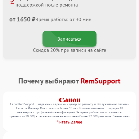
поддержкой после ремонта
от 1650 ₽
Время работы: от 30 мин
Записаться
Скидка 20% при записи на сайте
Почему выбирают
RemSupport
CanonRemSupport — надежный сервисный центр по ремонту и обслуживанию техники
Canon в Йошкар-Оле с опытом более 10 лет. В штате компании — порядка 18
инженеров с профильной квалификацией. За время работы число клиентов
превысило 10 000, а также выполнено выполнено более 12 000 ремонтов. Ежемесячно
в сервисный центр поступает свыше 300 единиц техники, включая , , . Мы беремся за
Читать далее
задачи любой сложности и гарантируем высокое качество обслуживания благодаря
квалификации мастеров.